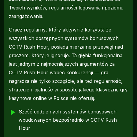
Twoich wyników, regularności logowania i poziomu
zaangażowania.
Gracz regularny, który aktywnie korzysta ze
wszystkich dostępnych systemów bonusowych
CCTV Rush Hour, posiada mierzalne przewagi nad
graczem, który je ignoruje. Ta głębia funkcjonalna
jest jednym z najmocniejszych argumentów za
CCTV Rush Hour wobec konkurencji — gra
nagradza nie tylko szczęście, ale też regularność,
strategię i lojalność w sposób, jakiego klasyczne gry
kasynowe online w Polsce nie oferują.
Sześć oddzielnych systemów bonusowych
wbudowanych bezpośrednio w CCTV Rush
Hour