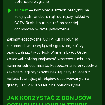
potencjału wygranej
Tricast
— kombinacja trzech predykcji na
kolejnych rundach; najtrudniejszy zakład w
CCTV Rush Hour, ale też najbardziej
dochodowy w razie powodzenia
Zakłady egzotyczne CCTV Rush Hour są
rekomendowane wyłącznie graczom, którzy
opanowali już tryby Pick Winner i Exact Order i
zbudowali solidną znajomość wzorców ruchu co
najmniej jednego miasta. Rozpoczynanie przygody z
zakładami egzotycznymi bez tej bazy to jeden z
najkosztowniejszych błędów obserwowanych u
graczy CCTV Rush Hour na polskim rynku.
JAK KORZYSTAĆ Z BONUSÓW