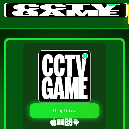
Graj Teraz