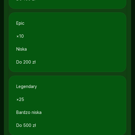
Epic
×10
Niska
Do 200 zł
Legendary
×25
Bardzo niska
Do 500 zł