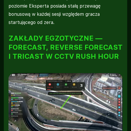
poziomie Eksperta posiada stałą przewagę
bonusową w każdej sesji względem gracza
startującego od zera.
ZAKŁADY EGZOTYCZNE —
FORECAST, REVERSE FORECAST
I TRICAST W CCTV RUSH HOUR