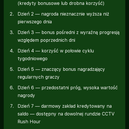
(kredyty bonusowe lub drobna korzyść)
Dzień 2 — nagroda nieznacznie wyższa niż
pierwszego dnia
Dzień 3 — bonus pośredni z wyraźną progresją
względem poprzednich dni
Dzień 4 — korzyść w połowie cyklu
tygodniowego
Dzień 5 — znaczący bonus nagradzający
regularnych graczy
Dzień 6 — przedostatni próg, wysoka wartość
nagrody
Dzień 7 — darmowy zakład kredytowany na
saldo — dostępny na dowolnej rundzie CCTV
Rush Hour