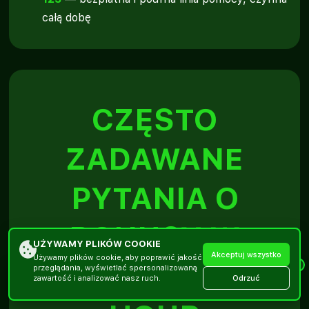
całą dobę
CZĘSTO
ZADAWANE
PYTANIA O
BONUSY W
UŻYWAMY PLIKÓW COOKIE
Akceptuj wszystko
Używamy plików cookie, aby poprawić jakość
CCTV RUSH
×
przeglądania, wyświetlać spersonalizowaną
Odrzuć
zawartość i analizować nasz ruch.
200% Bonus depozytowy
Rejestracja