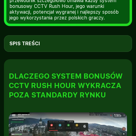
przewodnik szczegółowo omawia każdy system
bonusowy CCTV Rush Hour, jego warunki
aktywacji, potencjał wygranej i najlepszy sposób
jego wykorzystania przez polskich graczy.
SPIS TREŚCI
Dlaczego system bonusów CCTV Rush Hour
wykracza poza standardy rynku
Lightning Rounds — cztery rangi, cztery poziomy
wygranych w CCTV Rush Hour
DLACZEGO SYSTEM BONUSÓW
CCTV RUSH HOUR WYKRACZA
Streak Multipliers — nagrody za serie wygranych
w CCTV Rush Hour
POZA STANDARDY RYNKU
Comeback Bonus — wbudowane zabezpieczenie
w CCTV Rush Hour
Daily Check-In — codzienne nagrody w CCTV
Rush Hour
System XP i poziomy gracza w CCTV Rush Hour