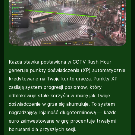
Każda stawka postawiona w CCTV Rush Hour
generuje punkty doświadczenia (XP) automatycznie
kredytowane na Twoje konto gracza. Punkty XP
zasilają system progresji poziomów, który
odblokowuje stałe korzyści w miarę jak Twoje
doświadczenie w grze się akumuluje. To system
nagradzający lojalność długoterminową — każde
euro zainwestowane w grę procentuje trwałymi
bonusami dla przyszłych sesji.