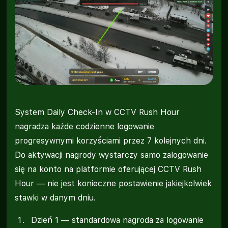
System Daily Check-In w CCTV Rush Hour
nagradza każde codzienne logowanie
progresywnymi korzyściami przez 7 kolejnych dni.
Do aktywacji nagrody wystarczy samo zalogowanie
się na konto na platformie oferującej CCTV Rush
Hour — nie jest konieczne postawienie jakiejkolwiek
stawki w danym dniu.
Dzień 1 — standardowa nagroda za logowanie