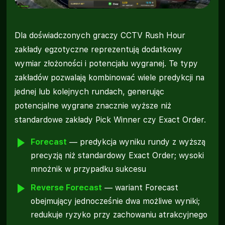
Dla doświadczonych graczy CCTV Rush Hour
zakłady egzotyczne reprezentują dodatkowy
wymiar złożoności i potencjału wygranej. Te typy
zakładów pozwalają kombinować wiele predykcji na
jednej lub kolejnych rundach, generując
potencjalne wygrane znacznie wyższe niż
standardowe zakłady Pick Winner czy Exact Order.
Forecast
— predykcja wyniku rundy z wyższą
precyzją niż standardowy Exact Order; wysoki
mnożnik w przypadku sukcesu
Reverse Forecast
— wariant Forecast
obejmujący jednocześnie dwa możliwe wyniki;
redukuje ryzyko przy zachowaniu atrakcyjnego