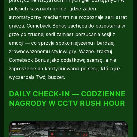
praktycznie wszystkich innych gier dostępnych w
polskich kasynach online, gdzie żaden
automatyczny mechanizm nie rozpoznaje serii strat
gracza. Comeback Bonus zachęca do pozostania w
grze po trudnej serii zamiast porzucania sesji z
emocji — co sprzyja spokojniejszemu i bardziej
zrównoważonemu stylowi gry. Ważne: traktuj
Comeback Bonus jako dodatkową szansę, a nie
zaproszenie do kontynuowania po sesji, która już
wyczerpała Twój budżet.
DAILY CHECK-IN — CODZIENNE
NAGRODY W CCTV RUSH HOUR